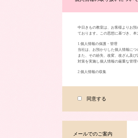
中日きもの教室は、お客様よりお預
ております。この思想に基づき、本
1.個人情報の保護・管理
当社は、お預かりした個人情報につ
また、その紛失、改変、改ざん及び
対策を実施し個人情報の厳重な管理
2.個人情報の収集
当社は、着付教室に関する事業にお
の範囲内で個人情報を取得いたしま
事業内容を考慮し、募集に関しては
った勧誘はいたしません。
同意する
3.個人情報の利用目的
当社は、以下の目的で個人情報を利
1.教室の運営のため
2.教室スケジュール等の連絡
メールでのご案内
3.在学中及び卒業後に開催す