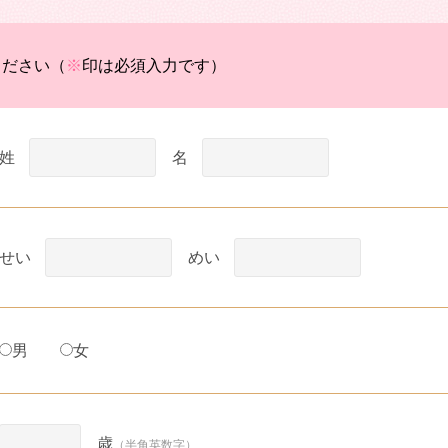
ください（
※
印は必須入力です）
姓
名
せい
めい
男
女
歳
（半角英数字）