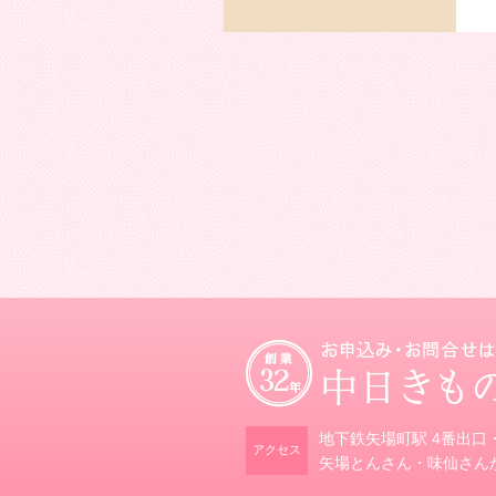
4.商品発送のため
5.メールマガジンなど、和装
地下鉄矢場町駅 4番出口
アクセス
矢場とんさん・味仙さん