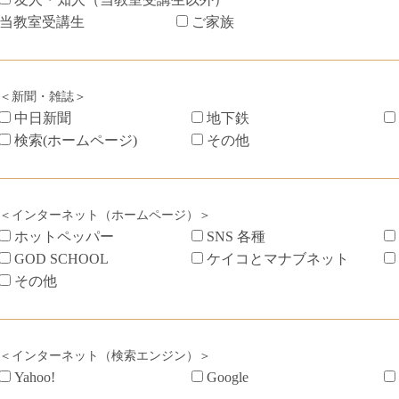
当教室受講生
ご家族
＜新聞・雑誌＞
中日新聞
地下鉄
検索(ホームページ)
その他
＜インターネット（ホームページ）＞
ホットペッパー
SNS 各種
GOD SCHOOL
ケイコとマナブネット
その他
＜インターネット（検索エンジン）＞
Yahoo!
Google