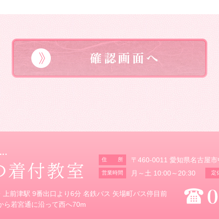
文化に関する情報発信および提案のため
〒460-0011 愛知県名古屋
住 所
月～土 10:00～20:30
営業時間
定
・上前津駅 9番出口より6分 名鉄バス 矢場町バス停目前
から若宮通に沿って西へ70m