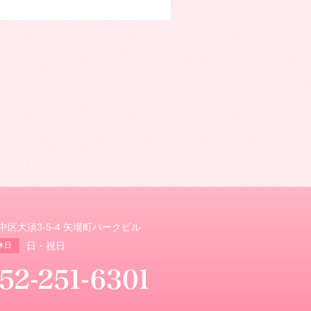
市中区大須3-5-4 矢場町パークビル
日・祝日
休日