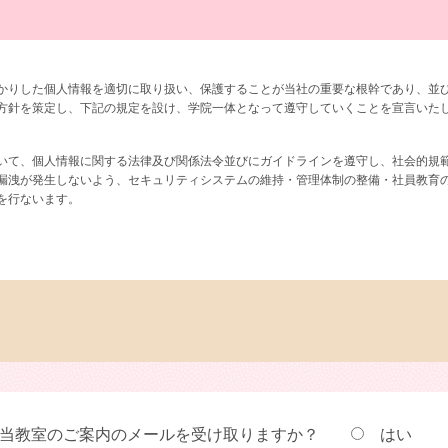
かりした個人情報を適切に取り扱い、保護することが当社の重要な根幹であり、並
方針を策定し、下記の規定を設け、学院一体となって遵守していくことを宣言いた
いて、個人情報に関する法律及び関係法令並びにガイドラインを遵守し、社会的規
漏洩が発生しないよう、セキュリティシステムの維持・管理体制の整備・社員教育
を行ないます。
いて、教室受講を希望される方、または当社への就業を希望される方からのご応募
す。
、新聞、チラシ等の広告媒体をみて興味をもっていただいた希望者を対象とし、電
用します。
・確認のため
当教室のご案内のメールを受け取りますか？
は
る催事・イベント情報の案内のため